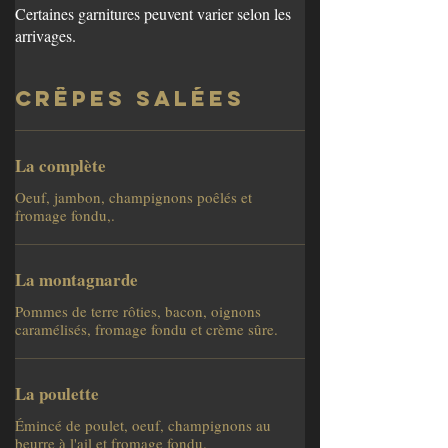
Certaines garnitures peuvent varier selon les
arrivages.
Crêpes salées
La complète
Oeuf, jambon, champignons poêlés et
fromage fondu,.
La montagnarde
Pommes de terre rôties, bacon, oignons
caramélisés, fromage fondu et crème sûre.
La poulette
Émincé de poulet, oeuf, champignons au
beurre à l'ail et fromage fondu.