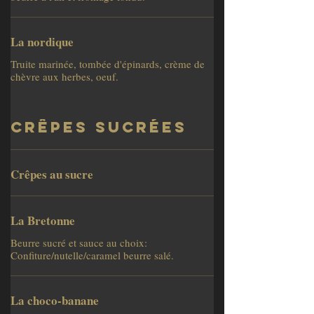
La nordique
Truite marinée, tombée d'épinards, crème de
chèvre aux herbes, oeuf.
Crêpes sucrées
Crêpes au sucre
La Bretonne
Beurre sucré et sauce au choix:
Confiture/nutelle/caramel beurre salé.
La choco-banane