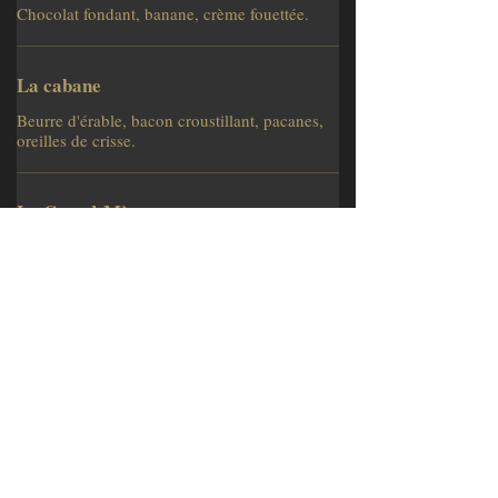
Chocolat fondant, banane, crème fouettée.
La cabane
Beurre d'érable, bacon croustillant, pacanes,
oreilles de crisse.
La Grand-Mère
Sucre à la crème, crème fouettée, noix de
Grenoble.
La fraise melba
Fraises, coulis de fruits rouges, glace vanille,
crème fouettée.
Les extras