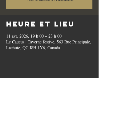
Heure et lieu
11 avr. 2026, 19 h 00 – 23 h 00
Le Caucus | Taverne festive, 563 Rue Principale,
Lachute, QC J8H 1Y6, Canada
Partager cet
événement
Politique de cookies
Politique de confidentialité