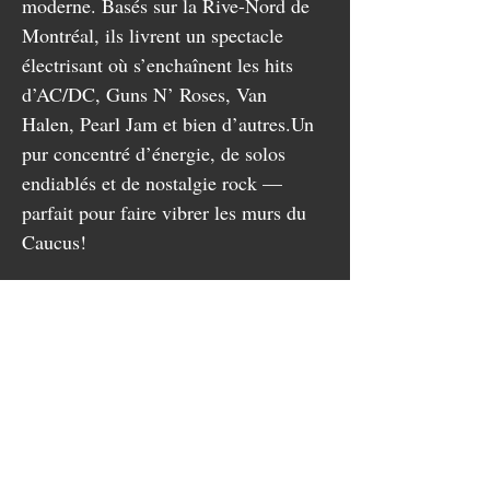
moderne. Basés sur la Rive-Nord de 
Montréal, ils livrent un spectacle 
électrisant où s’enchaînent les hits 
d’AC/DC, Guns N’ Roses, Van 
Halen, Pearl Jam et bien d’autres.Un 
pur concentré d’énergie, de solos 
endiablés et de nostalgie rock — 
parfait pour faire vibrer les murs du 
Caucus!
👉 Découvrez-les ici :
🌐 
whitenoize.ca
📘 
facebook.com/classicrockmodernshit
▶️
youtube.com/@WhiteNoizeRock
Partager cet